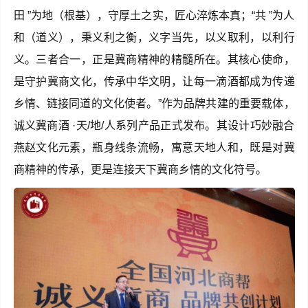
田 ”为地（根基），守厚土之实，匠心淬炼本真；“共 ”为人
和（道义），秉义利之衡，义字当先，以义取利，以利行
义。三者合一，正是冀商精神的精髓所在。其核心使命，
是守护冀商文化，传承中华文明，让每一滴酒都成为传递
乡情、链接同道的文化使者。”作为品牌共建的重要载体，
诚义冀商酒 ·天/地/人系列产品正式发布。其设计巧妙融合
燕赵文化元素，瓶身线条流畅，寓意天地人和，既是对冀
商精神的传承，更是连接天下冀商乡情的文化符号。