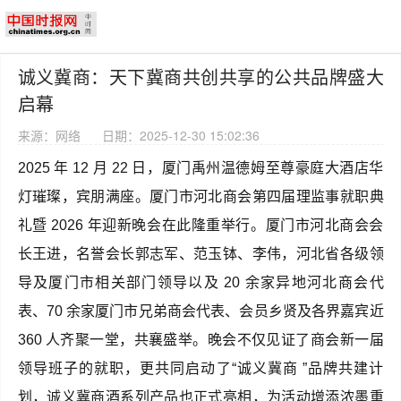
诚义冀商：天下冀商共创共享的公共品牌盛大
启幕
来源：网络
日期：2025-12-30 15:02:36
2025 年 12 月 22 日，厦门禹州温德姆至尊豪庭大酒店华
灯璀璨，宾朋满座。厦门市河北商会第四届理监事就职典
礼暨 2026 年迎新晚会在此隆重举行。厦门市河北商会会
长王进，名誉会长郭志军、范玉钵、李伟，河北省各级领
导及厦门市相关部门领导以及 20 余家异地河北商会代
表、70 余家厦门市兄弟商会代表、会员乡贤及各界嘉宾近
360 人齐聚一堂，共襄盛举。晚会不仅见证了商会新一届
领导班子的就职，更共同启动了“诚义冀商 ”品牌共建计
划，诚义冀商酒系列产品也正式亮相，为活动增添浓墨重