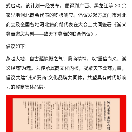
式启动。该计划一经发布，便得到广西、黑龙江等 20 余
家异地河北商会代表的积极响应。倡议发起方厦门市河北
商会及全国各地河北籍商帮代表在大会上共同签署《诚义
冀商邀您共创——致天下冀商的联合倡议》。
倡议如下：
燕赵大地，自古蕴慷慨之气；冀商精神，以“重信尚义、诚
义经商”为魂。为传承冀商文化内核，凝聚天下冀商力量，
倡议共建“诚义冀商”文化品牌共同体，共塑具有时代影响
力的冀商集体品牌。