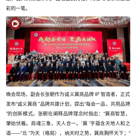
彩的一笔。
晚会现场，副会长张朝作为诚义冀商品牌 IP 智造者，正式
发布“诚义冀商 ”品牌共建计划，提出“每会一品，共用品牌
”的创新模式。张朝在阐释品牌理念时指出：“冀商智慧，
肇始伏羲。商魂三象，天人合一。‘冀 ’字蕴含天地人和之
道——“北 ”为天（格局），纳天时之势，冀商胸怀天下；“