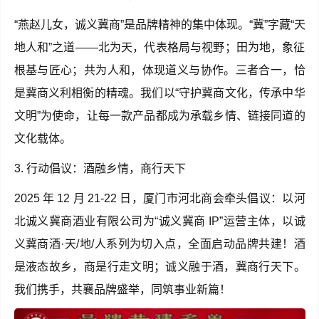
“燕赵儿女，诚义冀商”是品牌精神的集中体现。“冀”字藏“天
地人和”之道——北为天，代表格局与视野；田为地，象征
根基与匠心；共为人和，体现道义与协作。三者合一，恰
是冀商义利相衡的精魂。我们以“守护冀商文化，传承中华
文明”为使命，让每一款产品都成为承载乡情、链接同道的
文化载体。
3. 行动倡议：酒融乡情，商行天下
2025 年 12 月 21-22 日，厦门市河北商会牵头倡议：以河
北诚义冀商酒业有限公司为“诚义冀商 IP”运营主体，以诚
义冀商酒·天/地/人系列为切入点，全面启动品牌共建！酒
是液态故乡，商是行走文明；诚义融于酒，冀商行天下。
我们携手，共襄品牌盛举，同筑事业新篇！